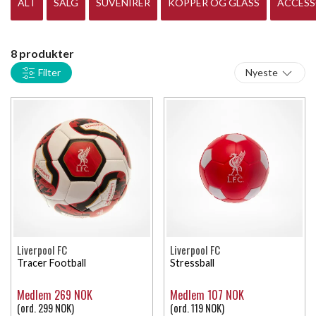
ALT
SALG
SUVENIRER
KOPPER OG GLASS
ACCESS
8 produkter
Filter
Nyeste
Liverpool FC
Liverpool FC
Tracer Football
Stressball
Medlem 269 NOK
Medlem 107 NOK
(ord. 299 NOK)
(ord. 119 NOK)