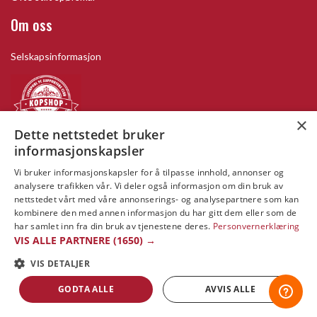
Om oss
Selskapsinformasjon
×
Dette nettstedet bruker
informasjonskapsler
Vi bruker informasjonskapsler for å tilpasse innhold, annonser og
analysere trafikken vår. Vi deler også informasjon om din bruk av
nettstedet vårt med våre annonserings- og analysepartnere som kan
kombinere den med annen informasjon du har gitt dem eller som de
Copyright © 2019 This site is Licensed to 377 Sport AB
Integritetspolicy
Cookies
har samlet inn fra din bruk av tjenestene deres.
Personvernerklæring
VIS ALLE PARTNERE
(1650) →
VIS DETALJER
GODTA ALLE
AVVIS ALLE