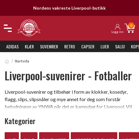
Nordens vakreste Liverpool-butikk
0
Logg inn
ADIDAS
KLÆR
SUVENIRER
RETRO
CAPSER
LUER
SALG!
KOP
Startsida
Liverpool-suvenirer - Fotballer
Liverpool-suvenirer og tilbehør i form av klokker, kosedyr,
flagg, slips, slipsnåler og mye annet for deg som forstår
betydningen av YNWA når det er kampdag for Liverpool. Vil
du etterpå fordype deg gjennom å lese Liverpools historie, en
Kategorier
biografi eller annet så har vi til og med Liverpool-bøker og
CD med Liverpool-sanger.