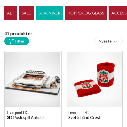
CD med Liverpool-sanger.
ALT
SALG
SUVENIRER
KOPPER OG GLASS
ACCESS
41 produkter
Filter
Nyeste
Liverpool FC
Liverpool FC
3D Puslespill Anfield
Svettebånd Crest