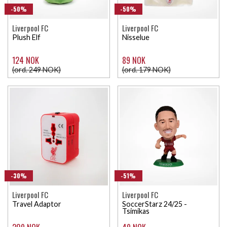
-50%
-50%
Liverpool FC
Liverpool FC
Plush Elf
Nisselue
124 NOK
89 NOK
(ord. 249 NOK)
(ord. 179 NOK)
-30%
-51%
Liverpool FC
Liverpool FC
Travel Adaptor
SoccerStarz 24/25 -
Tsimikas