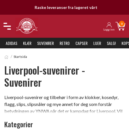
Raske leveranser fra lageret vårt
0
Logg inn
ADIDAS
KLÆR
SUVENIRER
RETRO
CAPSER
LUER
SALG!
KOP
Startsida
Liverpool-suvenirer -
Suvenirer
Liverpool-suvenirer og tilbehør i form av klokker, kosedyr,
flagg, slips, slipsnåler og mye annet for deg som forstår
betydningen av YNWA når det er kampdag for Liverpool. Vil
du etterpå fordype deg gjennom å lese Liverpools historie, en
Kategorier
biografi eller annet så har vi til og med Liverpool-bøker og