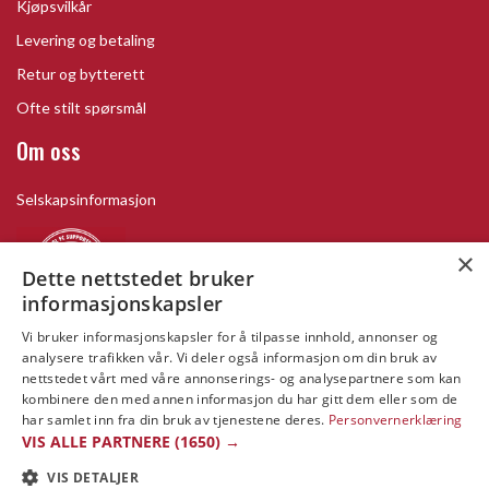
Kjøpsvilkår
Levering og betaling
Retur og bytterett
Ofte stilt spørsmål
Om oss
Selskapsinformasjon
×
Dette nettstedet bruker
informasjonskapsler
Vi bruker informasjonskapsler for å tilpasse innhold, annonser og
analysere trafikken vår. Vi deler også informasjon om din bruk av
nettstedet vårt med våre annonserings- og analysepartnere som kan
kombinere den med annen informasjon du har gitt dem eller som de
har samlet inn fra din bruk av tjenestene deres.
Personvernerklæring
VIS ALLE PARTNERE
(1650) →
Copyright © 2019 This site is Licensed to 377 Sport AB
Integritetspolicy
Cookies
VIS DETALJER