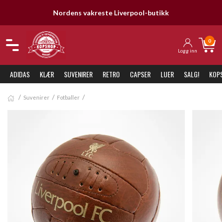
Nordens vakreste Liverpool-butikk
0
Logg inn
ADIDAS
KLÆR
SUVENIRER
RETRO
CAPSER
LUER
SALG!
KOP
Suvenirer
Fotballer