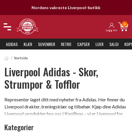
Nordens vakreste Liverpool-butikk
0
Logg inn
ADIDAS
KLÆR
SUVENIRER
RETRO
CAPSER
LUER
SALG!
KOP
Startsida
Liverpool Adidas - Skor,
Strumpor & Tofflor
Representer laget ditt med nyheter fra Adidas. Her finner du
Liverpool drakter, treningsklær og tilbehør. Kjøp dine Adidas
Liverpool-produkter hos oss i KopShop – vi er Liverpool for
Life.
Kategorier