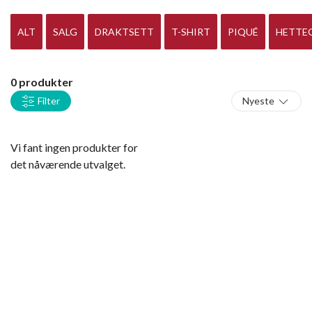
ALT
SALG
DRAKTSETT
T-SHIRT
PIQUÉ
HETTEG
0 produkter
Filter
Nyeste
Vi fant ingen produkter for
det nåværende utvalget.