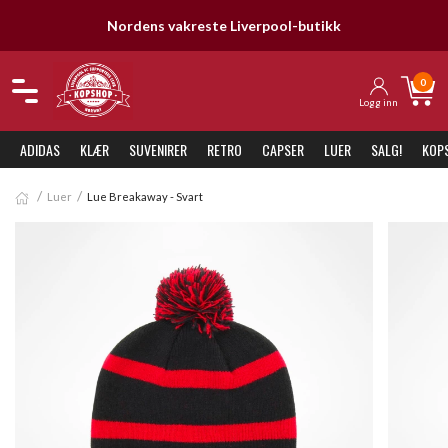
Nordens vakreste Liverpool-butikk
0
Logg inn
ADIDAS
KLÆR
SUVENIRER
RETRO
CAPSER
LUER
SALG!
KOP
Luer
Lue Breakaway - Svart