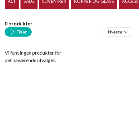
ALT
SALG
SUVENIRER
KOPPER OG GLASS
ACCESS
0 produkter
Filter
Nyeste
Vi fant ingen produkter for
det nåværende utvalget.