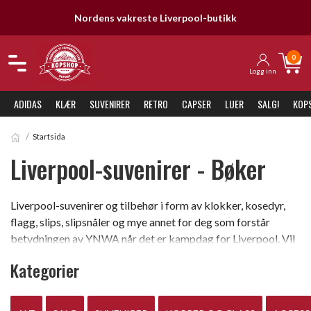
Nordens vakreste Liverpool-butikk
0
Logg inn
ADIDAS
KLÆR
SUVENIRER
RETRO
CAPSER
LUER
SALG!
KOP
Startsida
Liverpool-suvenirer - Bøker
Liverpool-suvenirer og tilbehør i form av klokker, kosedyr,
flagg, slips, slipsnåler og mye annet for deg som forstår
betydningen av YNWA når det er kampdag for Liverpool. Vil
du etterpå fordype deg gjennom å lese Liverpools historie, en
Kategorier
biografi eller annet så har vi til og med Liverpool-bøker og
CD med Liverpool-sanger.