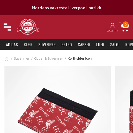
Nordens vakreste Liverpool-butikk
0
Logg inn
ADIDAS
KLÆR
SUVENIRER
RETRO
CAPSER
LUER
SALG!
KOP
Suvenirer
Gaver & Suvenirer
Kortholder Icon