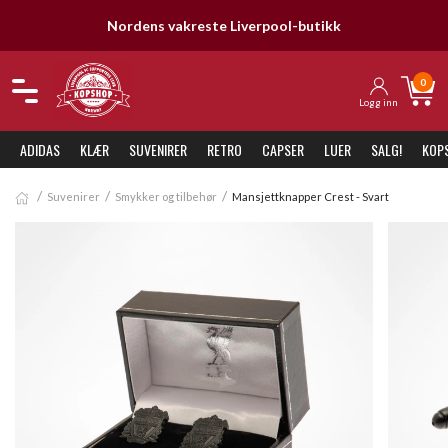
Nordens vakreste Liverpool-butikk
0
Logg inn
ADIDAS
KLÆR
SUVENIRER
RETRO
CAPSER
LUER
SALG!
KOP
Suvenirer
Smykker og tilbehør
Mansjettknapper Crest - Svart