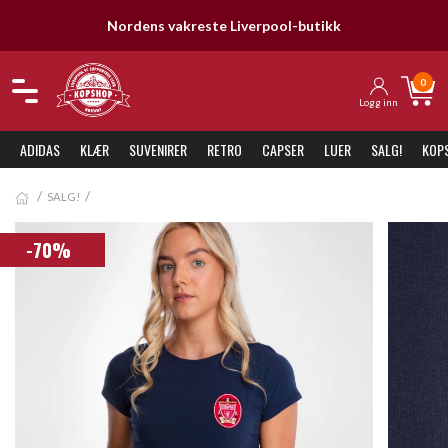
Nordens vakreste Liverpool-butikk
0
Logg inn
ADIDAS
KLÆR
SUVENIRER
RETRO
CAPSER
LUER
SALG!
KOP
SALG!
-70%