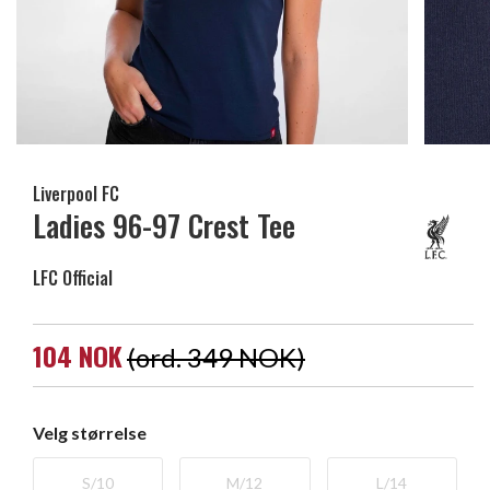
Liverpool FC
Ladies 96-97 Crest Tee
LFC Official
104 NOK
(ord. 349 NOK)
Velg størrelse
S/10
M/12
L/14